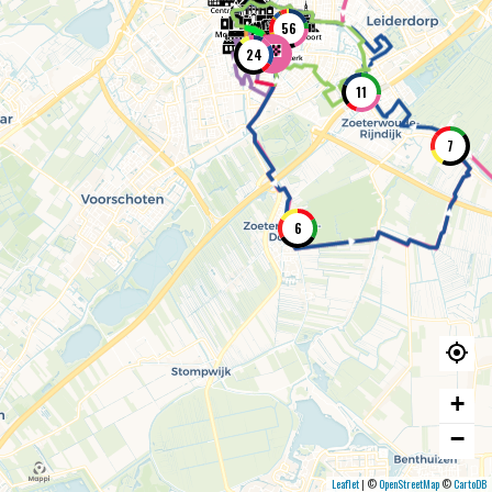
56
24
11
7
6
+
−
Leaflet
|
©
OpenStreetMap
©
CartoDB