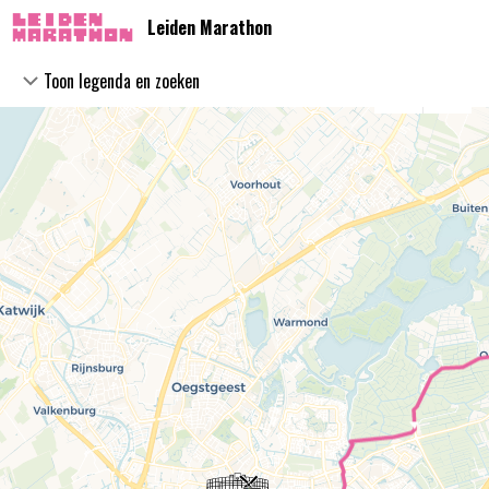
Direct
Direct
Leiden Marathon
naar
naar
legenda
kaart
Toon legenda en zoeken